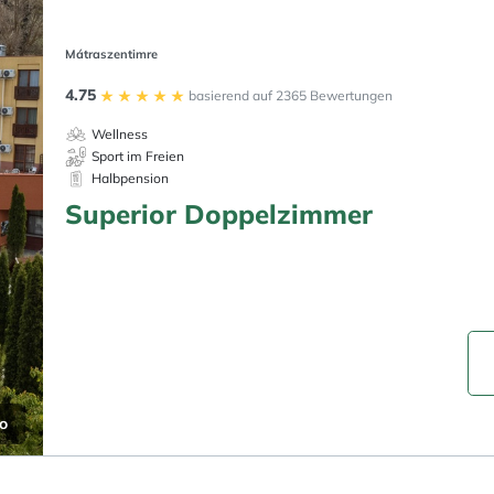
Mátraszentimre
4.75
basierend auf 2365 Bewertungen
Wellness
Sport im Freien
Halbpension
Superior Doppelzimmer
to