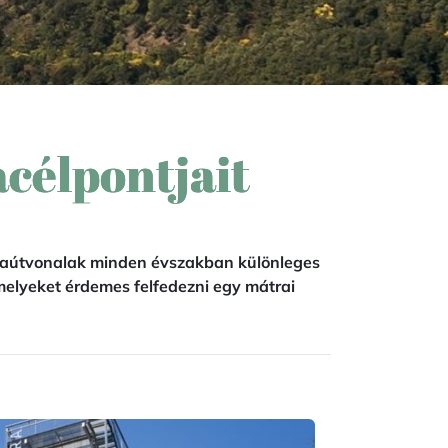
acélpontjait
úraútvonalak minden évszakban különleges
elyeket érdemes felfedezni egy mátrai