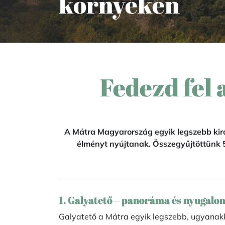
környékén
Fedezd fel 
A Mátra Magyarország egyik legszebb kirá
élményt nyújtanak. Összegyűjtöttünk 
1. Galyatető – panoráma és nyugalo
Galyatető a Mátra egyik legszebb, ugyanakk