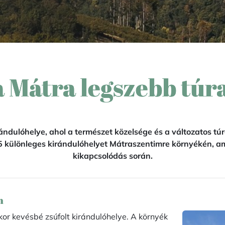
a Mátra legszebb túr
ndulóhelye, ahol a természet közelsége és a változatos t
5 különleges kirándulóhelyet Mátraszentimre környékén, am
kikapcsolódás során.
m
or kevésbé zsúfolt kirándulóhelye. A környék