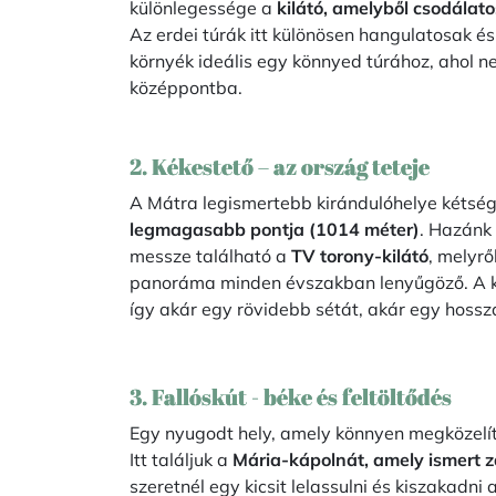
különlegessége a
kilátó, amelyből csodálato
Az erdei túrák itt különösen hangulatosak é
környék ideális egy könnyed túrához, ahol n
középpontba.
2. Kékestető – az ország teteje
A Mátra legismertebb kirándulóhelye kétség
legmagasabb pontja (1014 méter)
. Hazánk
messze található a
TV torony-kilátó
, melyrő
panoráma minden évszakban lenyűgöző. A 
így akár egy rövidebb sétát, akár egy hoss
3. Fallóskút - béke és feltöltődés
Egy nyugodt hely, amely könnyen megközelít
Itt találjuk a
Mária-kápolnát, amely ismert 
szeretnél egy kicsit lelassulni és kiszakadn