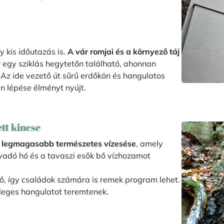
 kis időutazás is.
A vár romjai és a környező táj
r egy sziklás hegytetőn található, ahonnan
 Az ide vezető út sűrű erdőkön és hangulatos
n lépése élményt nyújt.
ett kincse
 legmagasabb természetes vízesése
, amely
lvadó hó és a tavaszi esők bő vízhozamot
tő, így családok számára is remek program lehet.
nleges hangulatot teremtenek.