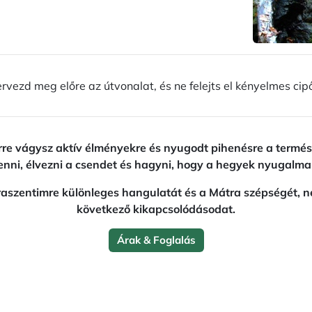
rvezd meg előre az útvonalat, és ne felejts el kényelmes cipő
erre vágysz aktív élményekre és nyugodt pihenésre a termés
nni, élvezni a csendet és hagyni, hogy a hegyek nyugalma t
raszentimre különleges hangulatát és a Mátra szépségét, n
következő kikapcsolódásodat.
Árak & Foglalás