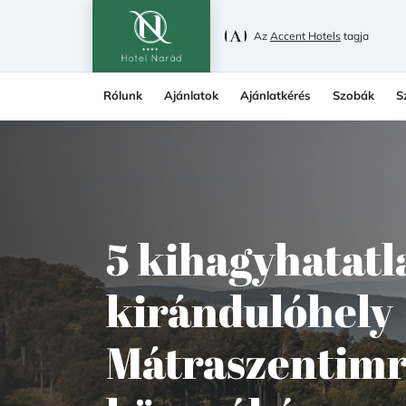
Az
Accent Hotels
tagja
Rólunk
Ajánlatok
Ajánlatkérés
Szobák
S
5 kihagyhatatl
kirándulóhely
Mátraszentim