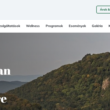
Árak &
zolgáltatások
Wellness
Programok
Események
Galéria
an
re