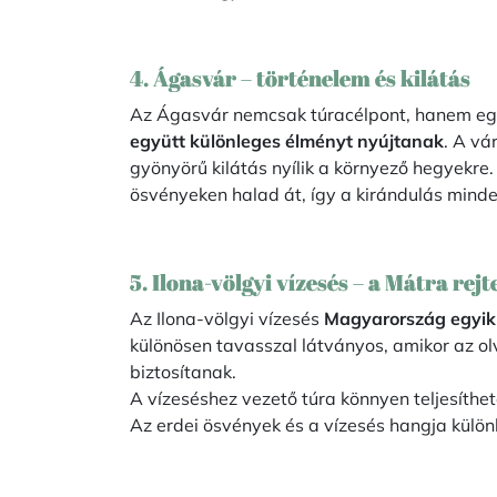
4. Ágasvár – történelem és kilátás
Az Ágasvár nemcsak túracélpont, hanem egy
együtt különleges élményt nyújtanak
. A vá
gyönyörű kilátás nyílik a környező hegyekre.
ösvényeken halad át, így a kirándulás minde
5. Ilona-völgyi vízesés – a Mátra rejt
Az Ilona-völgyi vízesés
Magyarország egyik
különösen tavasszal látványos, amikor az o
biztosítanak.
A vízeséshez vezető túra könnyen teljesíthe
Az erdei ösvények és a vízesés hangja külö