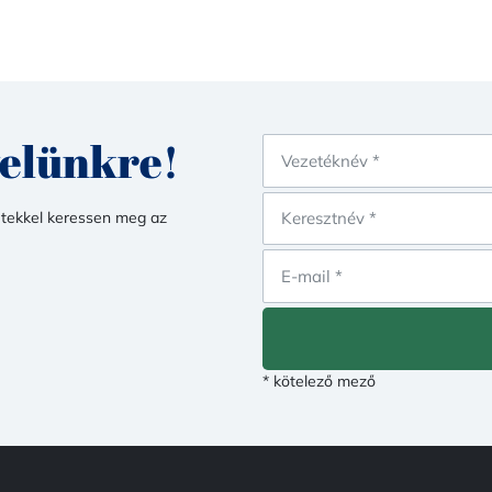
velünkre!
etekkel keressen meg az
* kötelező mező