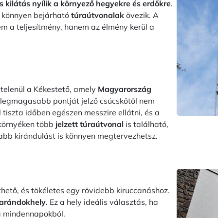
s kilátás nyílik a környező hegyekre és erdőkre
.
s könnyen bejárható
túraútvonalak
övezik. A
em a teljesítmény, hanem az élmény kerül a
telenül a Kékestető, amely
Magya
rország
 legmagasabb pontját jelző csúcskőtől nem
l tiszta időben egészen messzire ellátni, és a
környéken több
jelzett túraútvonal
is található,
zabb kirándulást is könnyen megtervezhetsz.
hető, és tökéletes egy rövidebb kiruccanáshoz.
zarándokhely
. Ez a hely ideális választás, ha
i a mindennapokból.