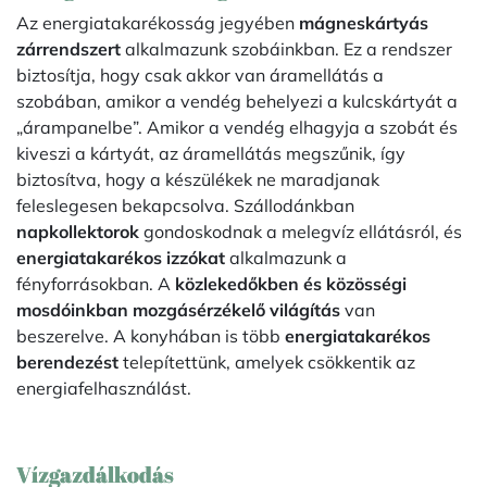
Az energiatakarékosság jegyében
mágneskártyás
zárrendszert
alkalmazunk szobáinkban. Ez a rendszer
biztosítja, hogy csak akkor van áramellátás a
szobában, amikor a vendég behelyezi a kulcskártyát a
„árampanelbe”. Amikor a vendég elhagyja a szobát és
kiveszi a kártyát, az áramellátás megszűnik, így
biztosítva, hogy a készülékek ne maradjanak
feleslegesen bekapcsolva. Szállodánkban
napkollektorok
gondoskodnak a melegvíz ellátásról, és
energiatakarékos izzókat
alkalmazunk a
fényforrásokban. A
közlekedőkben és közösségi
mosdóinkban mozgásérzékelő világítás
van
beszerelve. A konyhában is több
energiatakarékos
berendezést
telepítettünk, amelyek csökkentik az
energiafelhasználást.
Vízgazdálkodás