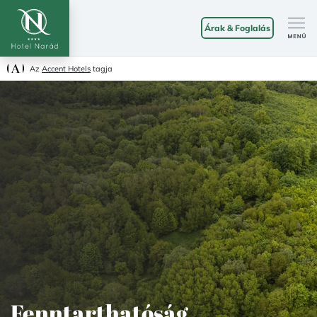
Árak & Foglalás
Az
Accent Hotels
tagja
Fenntarthatóság