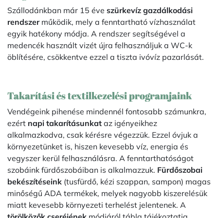
Szállodánkban már 15 éve
szürkevíz gazdálkodási
rendszer
működik, mely a fenntartható vízhasználat
egyik hatékony módja. A rendszer segítségével a
medencék használt vizét újra felhasználjuk a WC-k
öblítésére, csökkentve ezzel a tiszta ivóvíz pazarlását.
Takarítási és textilkezelési programjaink
Vendégeink pihenése mindennél fontosabb számunkra,
ezért
napi takarításunkat
az igényeikhez
alkalmazkodva, csak kérésre végezzük. Ezzel óvjuk a
környezetünket is, hiszen kevesebb víz, energia és
vegyszer kerül felhasználásra. A fenntarthatóságot
szobáink fürdőszobáiban is alkalmazzuk.
Fürdőszobai
bekészítéseink
(tusfürdő, kézi szappan, sampon) magas
minőségű ADA termékek, melyek nagyobb kiszerelésük
miatt kevesebb környezeti terhelést jelentenek. A
törölközők cseréjének
módjáról tábla tájékoztatja