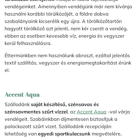
vendégeinket. Amennyiben vendégünk már nem kívánja
használni korábbi törülközőjét, a földre dobva
szobalányaink kicserélik egy újra. A törölközőtartón
hagyott törölköző azt jelenti, nem kér cserét a vendég,
ebben az esetben kevesebb víz, energia és vegyszer
kerül felhasználásra.
Éttermünkben nem használunk abroszt, ezáltal jelentős
textil szállítás, vegyszer és energiamegtakarítást érünk
el.
Accent Aqua
Szállodánk
saját készítésű, szénsavas és
szénsavmentes szűrt vízzel
, az
Accent Aqua
-val várja
vendégeit. Szobáinkban díjmentesen biztosítjuk a
palackozott szűrt vizet. Szállodánk recepcióján
lehetőség van
egyedi sportkulacsunk
megvételére,