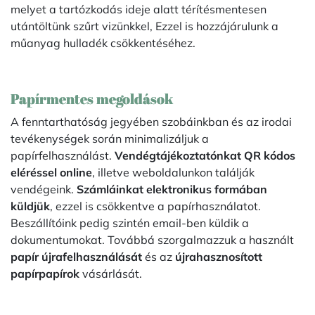
melyet a tartózkodás ideje alatt térítésmentesen
utántöltünk szűrt vizünkkel, Ezzel is hozzájárulunk a
műanyag hulladék csökkentéséhez.
Papírmentes megoldások
A fenntarthatóság jegyében szobáinkban és az irodai
tevékenységek során minimalizáljuk a
papírfelhasználást.
Vendégtájékoztatónkat QR kódos
eléréssel online
, illetve weboldalunkon találják
vendégeink.
Számláinkat elektronikus formában
küldjük
, ezzel is csökkentve a papírhasználatot.
Beszállítóink pedig szintén email-ben küldik a
dokumentumokat. Továbbá szorgalmazzuk a használt
papír újrafelhasználását
és az
újrahasznosított
papírpapírok
vásárlását.