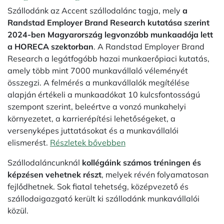
Szállodánk az Accent szállodalánc tagja, mely
a
Randstad Employer Brand Research kutatása szerint
2024-ben Magyarország legvonzóbb munkaadója lett
a HORECA szektorban
. A Randstad Employer Brand
Research a legátfogóbb hazai munkaerőpiaci kutatás,
amely több mint 7000 munkavállaló véleményét
összegzi. A felmérés a munkavállalók megítélése
alapján értékeli a munkaadókat 10 kulcsfontosságú
szempont szerint, beleértve a vonzó munkahelyi
környezetet, a karrierépítési lehetőségeket, a
versenyképes juttatásokat és a munkavállalói
elismerést.
Részletek bővebben
Szállodaláncunknál
kollégáink számos tréningen és
képzésen vehetnek részt
, melyek révén folyamatosan
fejlődhetnek. Sok fiatal tehetség, középvezető és
szállodaigazgató került ki szállodánk munkavállalói
közül.