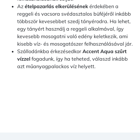
Az
ételpazarlás elkerülésének
érdekében a
reggeli és vacsora svédasztalos büféjéről inkább
többször kevesebbet szedj tányérodra. Ha lehet,
egy tányért használj a reggeli alkalmával, így
kevesebb mosogatni való edény keletkezik, ami
kisebb víz- és mosogatószer felhasználásával jár.
Szállodánkba érkezésedkor
Accent Aqua szűrt
vízzel
fogadunk, így ha teheted, válaszd inkább
azt műanyagpalackos víz helyett.