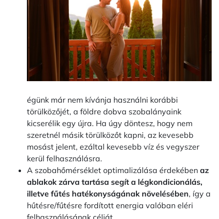
égünk már nem kívánja használni korábbi
törülközőjét, a földre dobva szobalányaink
kicserélik egy újra. Ha úgy döntesz, hogy nem
szeretnél másik törülközőt kapni, az kevesebb
mosást jelent, ezáltal kevesebb víz és vegyszer
kerül felhasználásra.
A szobahőmérséklet optimalizálása érdekében
az
ablakok zárva tartása segít a légkondicionálás,
illetve fűtés hatékonyságának növelésében
, így a
hűtésre/fűtésre fordított energia valóban eléri
felhasználásának célját.