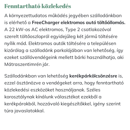
Fenntartható közlekedés
A környezettudatos működés jegyében szállodánkban
is elérhető a
FreeCharger elektromos autó töltőállomás.
A 22 kW-os AC elektromos, Type 2 csatlakozóval
szerelt töltőoszlopról egyidejűleg két jármű töltésére
nyílik mód. Elektromos autók töltésére a településen
kizárólag a szállodánk parkolójában van lehetőség, így
ezeket szállóvendégeink mellett bárki használhatja, aki
Mátraszentimrén jár.
Szállodánkban van lehetőség
kerékpárkölcsönzésre
is,
ezzel ösztönözve a vendégeket arra, hogy fenntartható
közlekedési eszközöket használjanak. Széles
korosztálynak kínálunk választékot ezekből a
kerékpárokból, hozzávaló kiegészítőkkel, igény szerint
túra javaslatokkal.