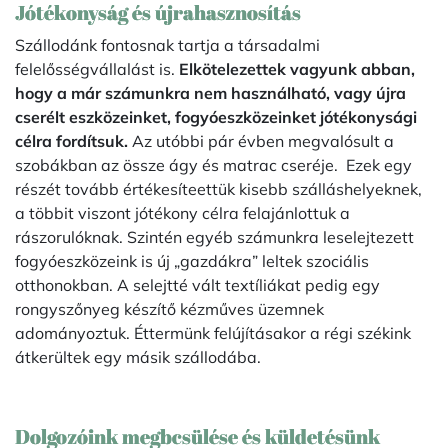
Jótékonyság és újrahasznosítás
Szállodánk fontosnak tartja a társadalmi
felelősségvállalást is.
Elkötelezettek vagyunk abban,
hogy a már számunkra nem használható, vagy újra
cserélt eszközeinket, fogyóeszközeinket jótékonysági
célra fordítsuk.
Az utóbbi pár évben megvalósult a
szobákban az össze ágy és matrac cseréje. Ezek egy
részét tovább értékesíteettük kisebb szálláshelyeknek,
a többit viszont jótékony célra felajánlottuk a
rászorulóknak. Szintén egyéb számunkra leselejtezett
fogyóeszközeink is új „gazdákra” leltek szociális
otthonokban. A selejtté vált textíliákat pedig egy
rongyszőnyeg készítő kézműves üzemnek
adományoztuk. Éttermünk felújításakor a régi székink
átkerültek egy másik szállodába.
Dolgozóink megbcsülése és küldetésünk