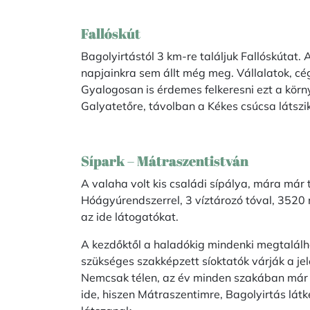
Fallóskút
Bagolyirtástól 3 km-re találjuk Fallóskútat.
napjainkra sem állt még meg. Vállalatok, cé
Gyalogosan is érdemes felkeresni ezt a körny
Galyatetőre, távolban a Kékes csúcsa látszik
Sípark – Mátraszentistván
A valaha volt kis családi sípálya, mára már te
Hóágyúrendszerrel, 3 víztározó tóval, 3520
az ide látogatókat.
A kezdőktől a haladókig mindenki megtalálha
szükséges szakképzett síoktatók várják a je
Nemcsak télen, az év minden szakában már
ide, hiszen Mátraszentimre, Bagolyirtás látké