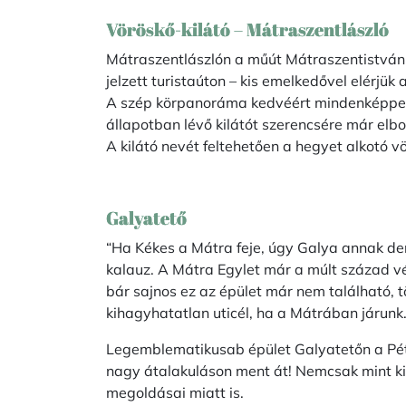
Vöröskő-kilátó – Mátraszentlászló
Mátraszentlászlón a műút Mátraszentistván f
jelzett turistaúton – kis emelkedővel elérjük 
A szép körpanoráma kedvéért mindenképpen ér
állapotban lévő kilátót szerencsére már elbo
A kilátó nevét feltehetően a hegyet alkotó v
Galyatető
“Ha Kékes a Mátra feje, úgy Galya annak de
kalauz. A Mátra Egylet már a múlt század v
bár sajnos ez az épület már nem található, 
kihagyhatatlan uticél, ha a Mátrában járunk
Legemblematikusab épület Galyatetőn a Péte
nagy átalakuláson ment át! Nemcsak mint ki
megoldásai miatt is.