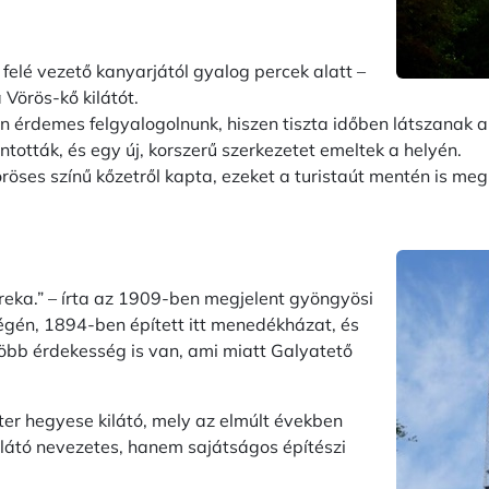
elé vezető kanyarjától gyalog percek alatt –
a Vörös-kő kilátót.
demes felgyalogolnunk, hiszen tiszta időben látszanak a Tá
ntották, és egy új, korszerű szerkezetet emeltek a helyén.
öröses színű kőzetről kapta, ezeket a turistaút mentén is meg
reka.” – írta az 1909-ben megjelent gyöngyösi
égén, 1894-ben épített itt menedékházat, és
több érdekesség is van, ami miatt Galyatető
.
r hegyese kilátó, mely az elmúlt években
látó nevezetes, hanem sajátságos építészi