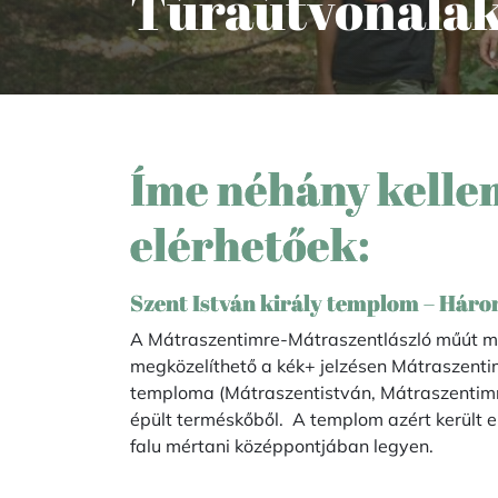
Túraútvonala
Íme néhány kellem
elérhetőek:
Szent István király templom – Hár
A Mátraszentimre-Mátraszentlászló műút mell
megközelíthető a kék+ jelzésen Mátraszenti
temploma (Mátraszentistván, Mátraszentimr
épült terméskőből. A templom azért került e
falu mértani középpontjában legyen.