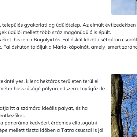
 A település gyakorlatilag üdülőtelep. Az elmúlt évtizedekbe
gek üdülői mellett több száz magánüdülő is épült.
éket, hiszen a Bagolyirtás-Fallóskút közötti sétaúton csodál
. Fallóskúton találjuk a Mária-kápolnát, amely ismert zarán
kintélyes, kilenc hektáros területen terül el.
 méter hosszúságú pályarendszerrel nyűgőzi le
tja itt a számára ideális pályát, és ha
lentkezőket.
 a panoráma kedvéért érdemes ellátogatni
pe mellett tiszta időben a Tátra csúcsai is jól