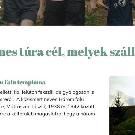
k
es túra cél, melyek szá
om falu temploma
ett, kb. félúton fekszik, de gyalogosan is
mréről. A közismert nevén Három falu
e, Mátraszentlászló) 1938 és 1942 között
rre a külterületi magaslatra, hogy a három