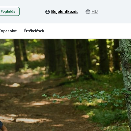
Bejelentkezés
HU
 Foglalás
Kapcsolat
Értékelések