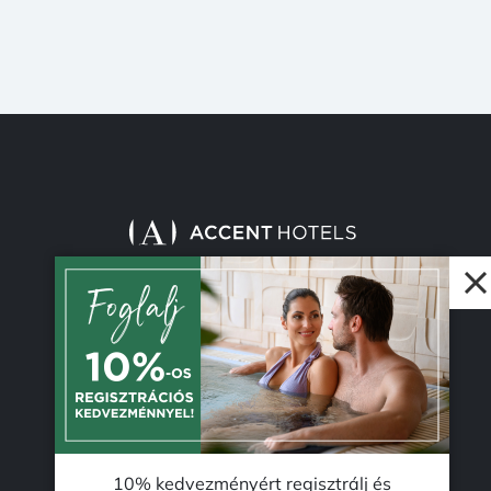
© 2026 Accent Hotel Solutions Kft.
10% kedvezményért regisztrálj és