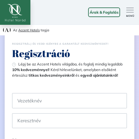
Árak & Foglalás
Az
Accent Hotels
tagja
REGISZTRÁLJ ÉS VEDD IGÉNYBE A GARANTÁLT KEDVEZMÉNYEDET!
Regisztráció
Lépj be az Accent Hotels világába, és foglalj mindig legalább
10% kedvezménnyel
! Kérd hírlevelünket, amelyben elsőként
értesülsz
titkos kedvezményeinkről
és
egyedi ajánlatainkról
!