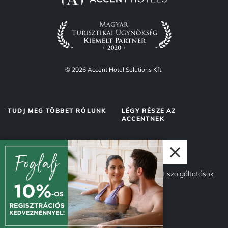
© 2026 Accent Hotel Solutions Kft.
TUDJ MEG TÖBBET RÓLUNK
LÉGY RÉSZE AZ
ACCENTNEK
Rólunk
Accent Market
Adatvédelem
Management szolgáltatások
Impresszum
Csapatunk
Miért az Accent?
Karrier