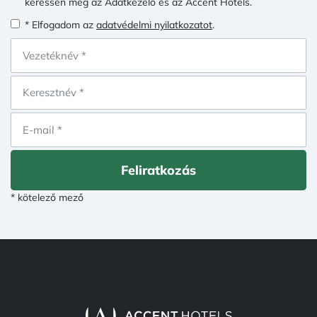
keressen meg az Adatkezelő és az Accent Hotels.
* Elfogadom az
adatvédelmi nyilatkozatot
.
Feliratkozás
* kötelező mező