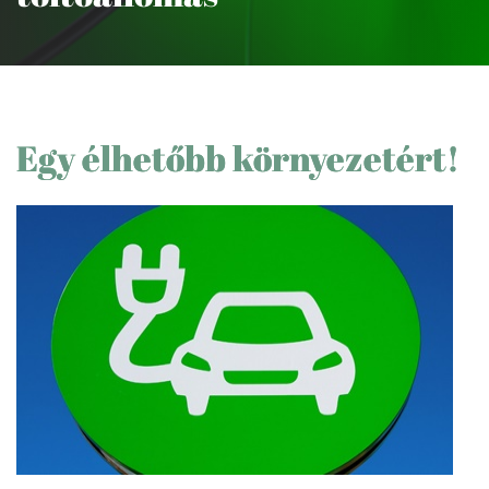
Egy élhetőbb környezetért!