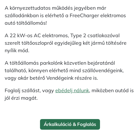
A környezettudatos működés jegyében már
szállodánkban is elérhető a FreeCharger elektromos
autó töltőállomás!
A 22 kW-os AC elektromos, Type 2 csatlakozóval
szerelt töltőoszlopról egyidejűleg két jármű töltésére
nyílik mód.
A töltőállomás parkolónk közvetlen bejáratánál
található, könnyen elérhető mind szállóvendégeink,
vagy akár betérő Vendégeink részére is.
Foglalj szállást, vagy
ebédelj nálunk
, miközben autód is
jól érzi magát.
Árkalkuláció & Foglalás