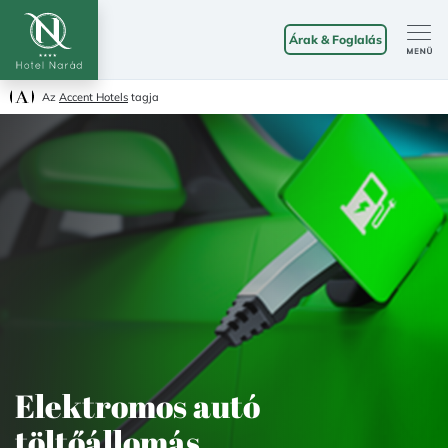
Árak & Foglalás
Az
Accent Hotels
tagja
Elektromos autó
töltőállomás